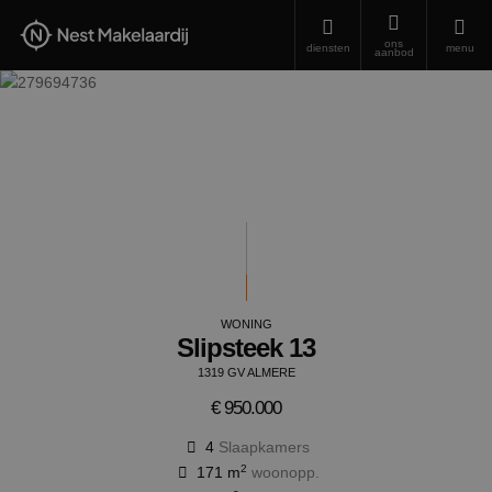
ons
diensten
menu
aanbod
WONING
Slipsteek 13
1319 GV ALMERE
€ 950.000
4
Slaapkamers
2
171 m
woonopp.