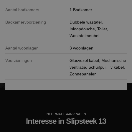
kernfunctionaliteiten van de website mogelijk, zoals
gebruikersaanmelding en accountbeheer. De
Aantal badkamers
1 Badkamer
website kan niet goed worden gebruikt zonder de
strikt noodzakelijke cookies.
Badkamervoorziening
Dubbele wastafel,
Naam
Aanbieder
/
Domein
Verval
Inloopdouche, Toilet,
PHPSESSID
Sess
Wastafelmeubel
PHP.net
www.nestmakelaardij.nl
Aantal woonlagen
3 woonlagen
Voorzieningen
Glasvezel kabel, Mechanische
ventilatie, Schuifpui, Tv kabel,
Zonnepanelen
INFORMATIE AANVRAGEN
Interesse in Slipsteek 13
Google Privacy Policy