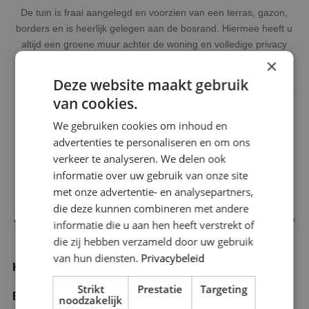
De tuin is fraai aangelegd en voorzien van een terras, gazon,
borders en is heerlijk gelegen aan de bosrand. Hiermee heeft u
altijd een groene muur achter de woning en volledige privacy
aan de achterzijde
×
Deze website maakt gebruik
De voortuin is fraai aangelegd en biedt de mogelijkheid om twee
van cookies.
auto’s op eigen terrein te parkeren.
We gebruiken cookies om inhoud en
Deze informatie is door ons met de nodige zorgvuldigheid
advertenties te personaliseren en om ons
samengesteld. Onzerzijds wordt echter geen enkele
verkeer te analyseren. We delen ook
aansprakelijkheid aanvaard voor enige onvolledigheid,
informatie over uw gebruik van onze site
onjuistheid of anderszins, dan wel de gevolgen daarvan en
met onze advertentie- en analysepartners,
wijzen de koper nadrukkelijk op zijn wettelijke onderzoeksplicht.
die deze kunnen combineren met andere
Alle opgegeven maten zijn ingemeten conform NEN 2580 en zijn
informatie die u aan hen heeft verstrekt of
indicatief.
die zij hebben verzameld door uw gebruik
van hun diensten.
Privacybeleid
Kenmerken
Strikt
Prestatie
Targeting
Bouw
noodzakelijk