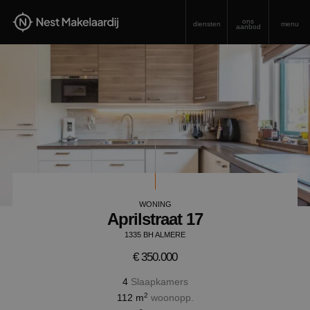
ons
diensten
menu
aanbod
WONING
Aprilstraat 17
1335 BH ALMERE
€ 350.000
4
Slaapkamers
2
112 m
woonopp.