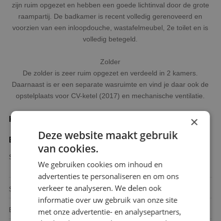
zijn ruim opgezet en hebben een goede lichtinval door de grote
raampartij. De badkamer is recent volledig gerenoveerd en
voorzien van een inloopdouche, wastafelmeubel, 2e toilet en is
volledig betegeld.
Zolder
De zolder is zeer ruim opgezet en verdeeld in 2 kamers.
Daarnaast is er een separate wasruimte en vind je daar ook de
opstelplaats voor CV-ketel (2017) en mechanische ventilatie.
×
Kenmerken
Deze website maakt gebruik
Bouw
van cookies.
Soort woonhuis
Tussenwoning,
We gebruiken cookies om inhoud en
Eengezinswoning
advertenties te personaliseren en om ons
verkeer te analyseren. We delen ook
Soort bouw
Bestaande bouw
informatie over uw gebruik van onze site
Bouwjaar
1998
met onze advertentie- en analysepartners,