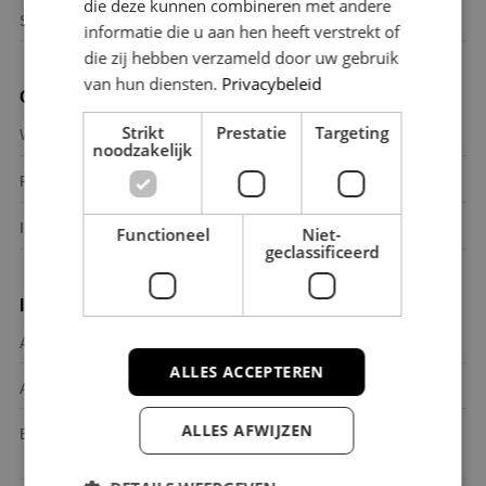
die deze kunnen combineren met andere
Soort dak
Pannen
informatie die u aan hen heeft verstrekt of
die zij hebben verzameld door uw gebruik
van hun diensten.
Privacybeleid
Oppervlakten
Strikt
Prestatie
Targeting
2
Woonoppervlakte
112 m
noodzakelijk
2
Perceeloppervlakte
112 m
2
Inhoud
372 m
Functioneel
Niet-
geclassificeerd
Indeling
Aantal kamers
5 (4 Slaapkamers)
ALLES ACCEPTEREN
Aantal badkamers
1 Badkamer
ALLES AFWIJZEN
Badkamervoorziening
Inloopdouche, Toilet,
Wastafelmeubel