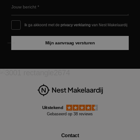
Ik ga akkoord met de
privacy verklaring
van Nest Makelaardij
Google Privacy Policy
Mijn aanvraag versturen
VISITOR_PRIVACY_METADATA
5 maan
YouTube
wek
.youtube.com
Uitstekend
Gebaseerd op 38 reviews
Contact