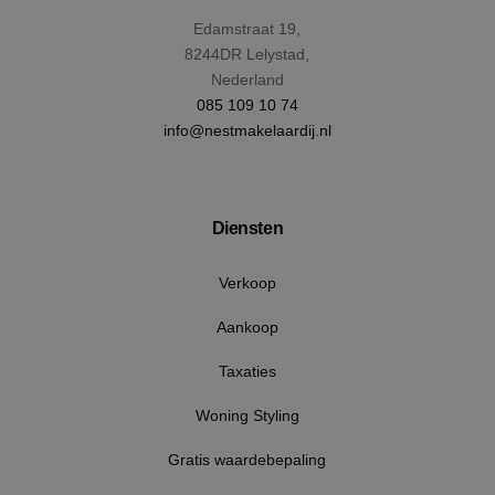
Edamstraat 19,
8244DR Lelystad,
Nederland
085 109 10 74
info@nestmakelaardij.nl
CookieScriptConsent
4 wek
CookieScript
dag
www.nestmakelaardij.nl
Diensten
Verkoop
Aankoop
Taxaties
Woning Styling
Aanbieder
/
Naam
Vervaldatum
Omschrijving
Aanbieder
Domein
/
Naam
Vervaldatum
Omschrij
Domein
Gratis waardebepaling
__Secure-
.youtube.com
5 maanden 4
ROLLOUT_TOKEN
weken
_clck
.nestmakelaardij.nl
1 jaar
Deze cook
Aanbieder
/