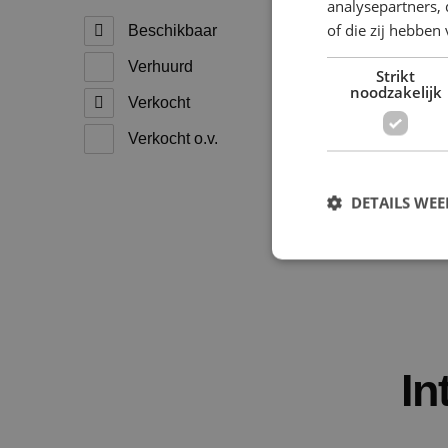
analysepartners,
of die zij hebbe
Beschikbaar
Verhuurd
Strikt
noodzakelijk
Verkocht
Verkocht o.v.
DETAILS WE
S
Strikt noodzakelijke
accountbeheer. De we
In
Naam
PHPSESSID