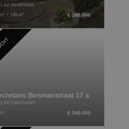
21 GZ HILVERSUM
 m
2
/ 135 m
2
€ 380.000
OCHT
ecretaris Bosmanstraat 17 a
41 KR ZANDVOORT
 m
2
€ 340.000