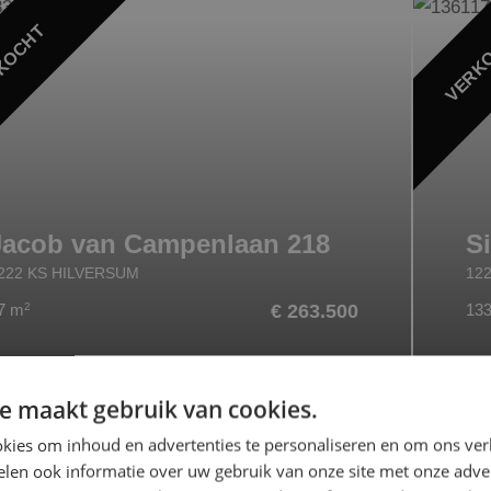
KOCHT
VERK
Jacob van Campenlaan 218
S
222 KS HILVERSUM
12
7 m
2
€ 263.500
13
e maakt gebruik van cookies.
kies om inhoud en advertenties te personaliseren en om ons ver
len ook informatie over uw gebruik van onze site met onze adver