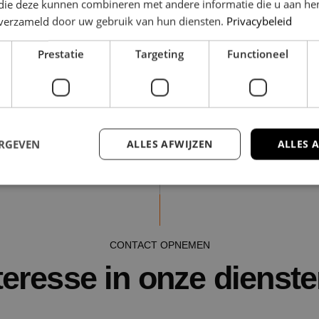
 die deze kunnen combineren met andere informatie die u aan hen
n verzameld door uw gebruik van hun diensten.
Privacybeleid
Prestatie
Targeting
Functioneel
ERGEVEN
ALLES AFWIJZEN
ALLES 
trikt noodzakelijk
Prestatie
Targeting
Functioneel
Niet-geclassificee
 cookies maken de kernfunctionaliteiten van de website mogelijk, zoals gebruikersaanm
CONTACT OPNEMEN
bsite kan niet goed worden gebruikt zonder de strikt noodzakelijke cookies.
teresse in onze dienst
Aanbieder
/
Domein
Vervaldatum
Omschrijving
Sessie
Cookie gegenereerd door appli
PHP.net
de PHP-taal. Dit is een identif
www.nestmakelaardij.nl
algemene doeleinden die wor