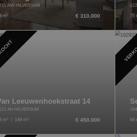
211 RW HILVERSUM
12
9 m
2
€ 310.000
75
KOCHT
VERK
Van Leeuwenhoekstraat 14
S
221 AH HILVERSUM
20
8 m
2
/ 148 m
2
€ 450.000
66