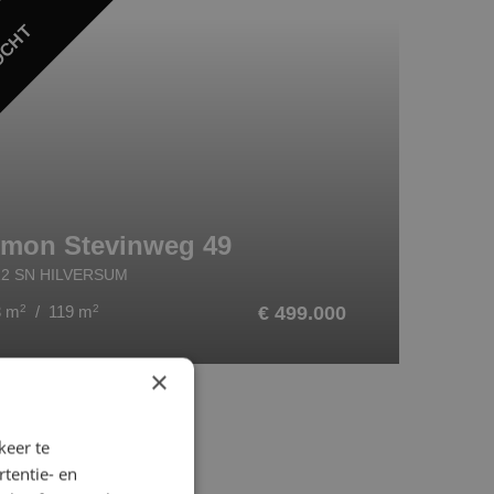
OCHT
imon Stevinweg 49
22 SN HILVERSUM
3 m
2
/ 119 m
2
€ 499.000
×
keer te
tentie- en