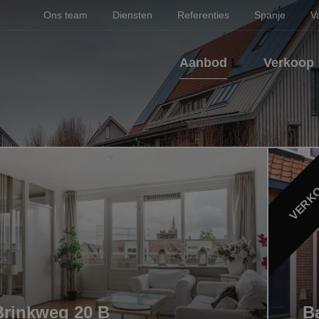
Ons team
Diensten
Referenties
Spanje
V
Aanbod
Verkoop
VERK
Brinkweg 20 B
Ba