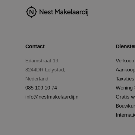
_ga_37FGKSFVZS
VISITOR_INFO1_LIV
_ga
MR
MUID
Contact
Dienste
_clsk
Edamstraat 19,
Verkoop
8244DR Lelystad,
Aankoo
MR
Nederland
Taxaties
085 109 10 74
Woning S
SRM_B
info@nestmakelaardij.nl
Gratis w
Bouwkun
SM
Internat
MUID