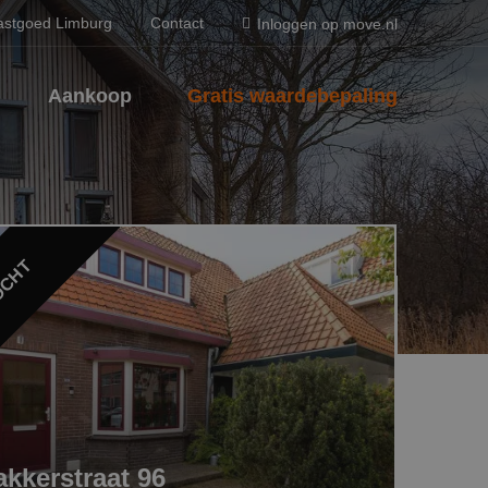
astgoed Limburg
Contact
Inloggen op move.nl
Aankoop
Gratis waardebepaling
OCHT
kkerstraat 96