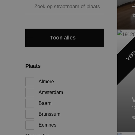
1
4
Toon alles
VER
Plaats
Almere
Amsterdam
Baarn
1
Brunssum
9
Eemnes