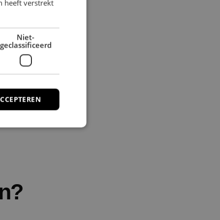
 heeft verstrekt
Niet-
geclassificeerd
ACCEPTEREN
rd
elding en
en?
caties op basis van
icator voor
dt gebruikt om