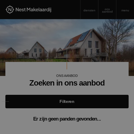
ons
diensten
menu
aanbod
ONS AANBOD
Zoeken in ons aanbod
Filteren
Er zijn geen panden gevonden...