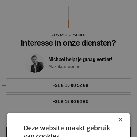
CONTACT OPNEMEN
Interesse in onze diensten?
Michael helpt je graag verder!
Makelaar wonen
+31 6 15 00 52 66
+31 6 15 00 52 66
×
michael@nestmakelaardij.nl
Deze website maakt gebruik
Contact opnemen
van cookies.