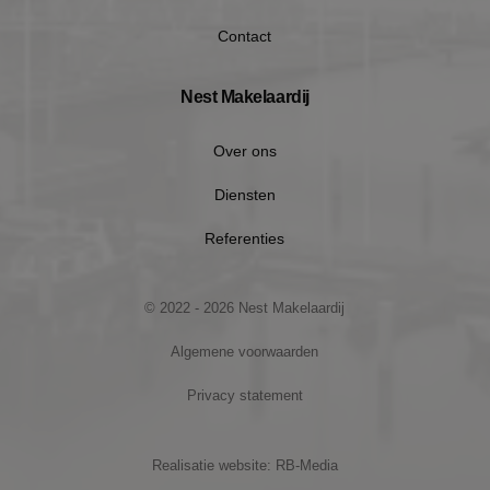
Contact
Nest Makelaardij
Over ons
Diensten
Referenties
Google Privacy Policy
© 2022 - 2026 Nest Makelaardij
Algemene voorwaarden
Privacy statement
VISITOR_PRIVACY_METADATA
5 maan
YouTube
wek
.youtube.com
Realisatie website: RB-Media