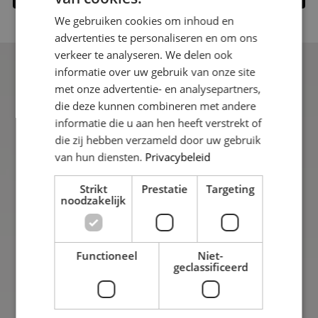
We gebruiken cookies om inhoud en
advertenties te personaliseren en om ons
verkeer te analyseren. We delen ook
informatie over uw gebruik van onze site
met onze advertentie- en analysepartners,
die deze kunnen combineren met andere
informatie die u aan hen heeft verstrekt of
Uitstekend
die zij hebben verzameld door uw gebruik
Gebaseerd op 38 reviews
van hun diensten.
Privacybeleid
Strikt
Prestatie
Targeting
Contact
noodzakelijk
Edamstraat 19,
8244DR Lelystad,
Functioneel
Niet-
Nederland
geclassificeerd
085 109 10 74
info@nestmakelaardij.nl