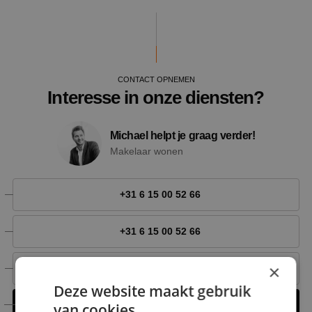
CONTACT OPNEMEN
Interesse in onze diensten?
Michael helpt je graag verder!
Makelaar wonen
+31 6 15 00 52 66
+31 6 15 00 52 66
×
michael@nestmakelaardij.nl
Deze website maakt gebruik
Contact opnemen
van cookies.