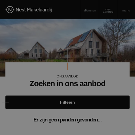
ons
diensten
menu
aanbod
ONS AANBOD
Zoeken in ons aanbod
Filteren
Er zijn geen panden gevonden...