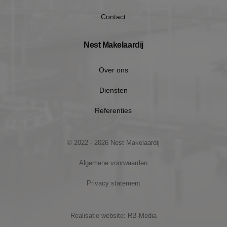
Contact
Nest Makelaardij
Over ons
Diensten
Referenties
Google Privacy Policy
© 2022 - 2026 Nest Makelaardij
Algemene voorwaarden
Privacy statement
VISITOR_PRIVACY_METADATA
5 maan
YouTube
wek
.youtube.com
Realisatie website: RB-Media