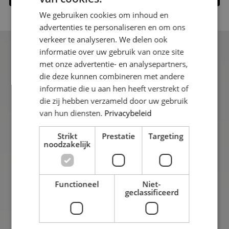
We gebruiken cookies om inhoud en
advertenties te personaliseren en om ons
verkeer te analyseren. We delen ook
informatie over uw gebruik van onze site
met onze advertentie- en analysepartners,
die deze kunnen combineren met andere
informatie die u aan hen heeft verstrekt of
Uitstekend
die zij hebben verzameld door uw gebruik
Gebaseerd op 38 reviews
van hun diensten.
Privacybeleid
Strikt
Prestatie
Targeting
Contact
noodzakelijk
Edamstraat 19,
8244DR Lelystad,
Functioneel
Niet-
Nederland
geclassificeerd
085 109 10 74
info@nestmakelaardij.nl