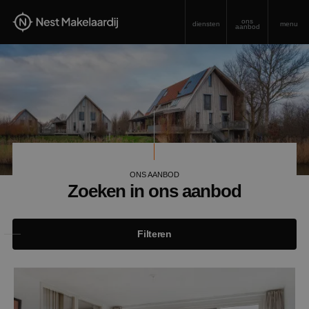
ons
diensten
menu
aanbod
ONS AANBOD
Zoeken in ons aanbod
Filteren