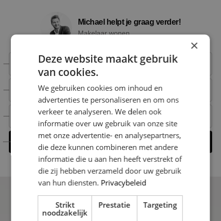
Michael helpt je graag verder!
Makelaar wonen
×
Deze website maakt gebruik
+31 6 15 00 52 66
van cookies.
We gebruiken cookies om inhoud en
+31 6 15 00 52 66
advertenties te personaliseren en om ons
verkeer te analyseren. We delen ook
michael@nestmakelaardij.nl
informatie over uw gebruik van onze site
met onze advertentie- en analysepartners,
Contact opnemen
die deze kunnen combineren met andere
informatie die u aan hen heeft verstrekt of
die zij hebben verzameld door uw gebruik
van hun diensten.
Privacybeleid
Strikt
Prestatie
Targeting
noodzakelijk