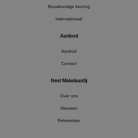
Bouwkundige keuring
Internationaal
Aanbod
Google Privacy Policy
Aanbod
Contact
VISITOR_PRIVACY_METADATA
5 maan
YouTube
wek
.youtube.com
Nest Makelaardij
Over ons
Diensten
Referenties