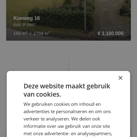
Koeweg 16
8166 JP EMST
2
2
€ 1.100.000
166 m
/ 2704 m
×
Deze website maakt gebruik
CONTACT OPNEMEN
van cookies.
Interesse in onze diensten?
We gebruiken cookies om inhoud en
advertenties te personaliseren en om ons
Michael helpt je graag verder!
verkeer te analyseren. We delen ook
Makelaar wonen
informatie over uw gebruik van onze site
met onze advertentie- en analysepartners,