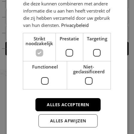
+31 6 15 00 52 66
die deze kunnen combineren met andere
informatie die u aan hen heeft verstrekt of
+31 6 15 00 52 66
die zij hebben verzameld door uw gebruik
van hun diensten.
Privacybeleid
michael@nestmakelaardij.nl
Strikt
Prestatie
Targeting
noodzakelijk
Contact opnemen
Functioneel
Niet-
geclassificeerd
ALLES ACCEPTEREN
Uitstekend
Gebaseerd op 38 reviews
ALLES AFWIJZEN
Contact