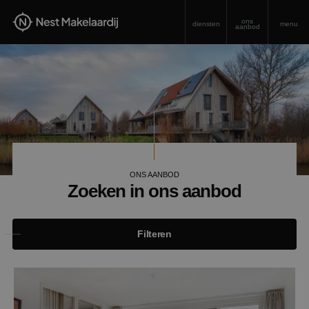
ons
diensten
menu
aanbod
ONS AANBOD
Zoeken in ons aanbod
Filteren