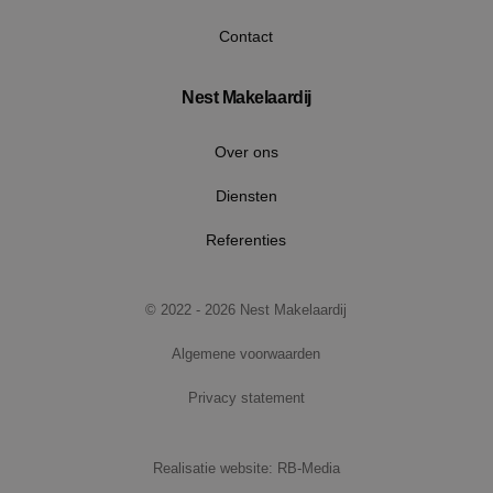
Contact
Nest Makelaardij
Over ons
Diensten
Referenties
Google Privacy Policy
© 2022 - 2026 Nest Makelaardij
Algemene voorwaarden
Privacy statement
VISITOR_PRIVACY_METADATA
5 maan
YouTube
wek
.youtube.com
Realisatie website: RB-Media