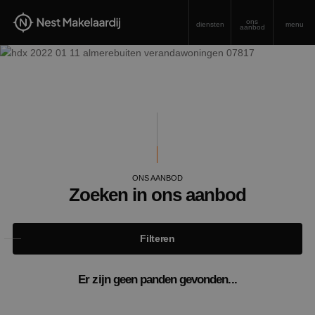
ons
diensten
menu
aanbod
ONS AANBOD
Zoeken in ons aanbod
Filteren
Er zijn geen panden gevonden...