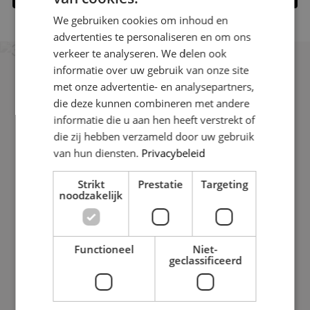
We gebruiken cookies om inhoud en
advertenties te personaliseren en om ons
verkeer te analyseren. We delen ook
informatie over uw gebruik van onze site
met onze advertentie- en analysepartners,
die deze kunnen combineren met andere
informatie die u aan hen heeft verstrekt of
Uitstekend
die zij hebben verzameld door uw gebruik
Gebaseerd op 38 reviews
van hun diensten.
Privacybeleid
Strikt
Prestatie
Targeting
Contact
noodzakelijk
Edamstraat 19,
8244DR Lelystad,
Functioneel
Niet-
Nederland
geclassificeerd
085 109 10 74
info@nestmakelaardij.nl