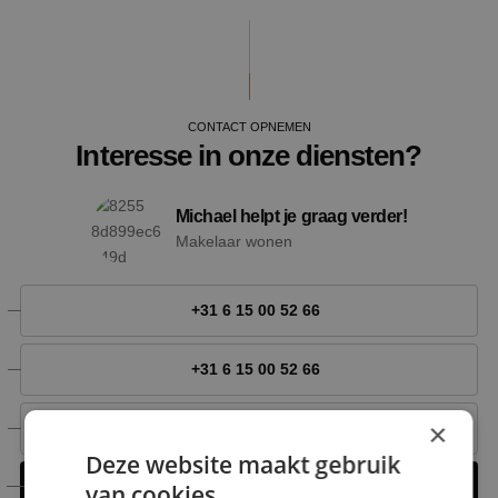
CONTACT OPNEMEN
Interesse in onze diensten?
Michael helpt je graag verder!
Makelaar wonen
+31 6 15 00 52 66
+31 6 15 00 52 66
×
michael@nestmakelaardij.nl
Deze website maakt gebruik
Contact opnemen
van cookies.