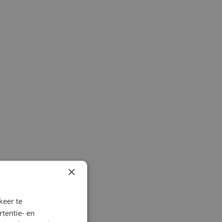
×
keer te
tentie- en