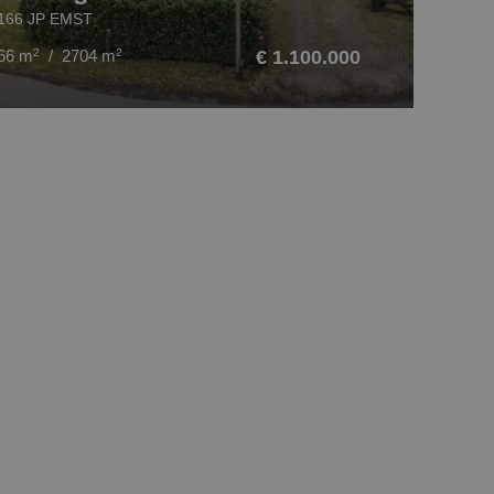
166 JP EMST
66 m
2
/ 2704 m
2
€ 1.100.000