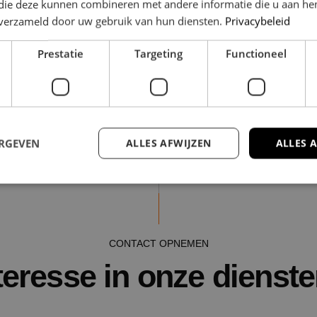
 die deze kunnen combineren met andere informatie die u aan hen
n verzameld door uw gebruik van hun diensten.
Privacybeleid
Prestatie
Targeting
Functioneel
ERGEVEN
ALLES AFWIJZEN
ALLES 
trikt noodzakelijk
Prestatie
Targeting
Functioneel
Niet-geclassificee
 cookies maken de kernfunctionaliteiten van de website mogelijk, zoals gebruikersaanm
CONTACT OPNEMEN
bsite kan niet goed worden gebruikt zonder de strikt noodzakelijke cookies.
teresse in onze dienst
Aanbieder
/
Domein
Vervaldatum
Omschrijving
Sessie
Cookie gegenereerd door appli
PHP.net
de PHP-taal. Dit is een identif
www.nestmakelaardij.nl
algemene doeleinden die wor