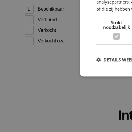
analysepartners,
of die zij hebbe
Beschikbaar
Verhuurd
Strikt
noodzakelijk
Verkocht
Verkocht o.v.
DETAILS WE
S
Strikt noodzakelijke
accountbeheer. De we
In
Naam
PHPSESSID