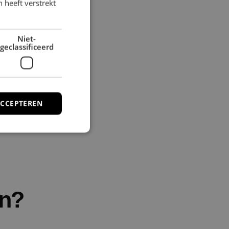
 heeft verstrekt
Niet-
geclassificeerd
ACCEPTEREN
rd
elding en
en?
caties op basis van
icator voor
dt gebruikt om