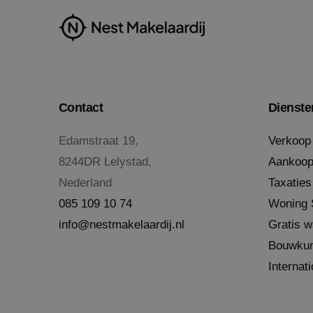
_ga_37FGKSFVZS
VISITOR_INFO1_LIV
_ga
MR
MUID
Contact
Dienste
_clsk
Edamstraat 19,
Verkoop
8244DR Lelystad,
Aankoo
MR
Nederland
Taxaties
085 109 10 74
Woning S
SRM_B
info@nestmakelaardij.nl
Gratis w
Bouwkun
SM
Internat
MUID