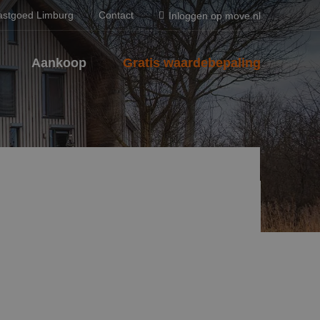
astgoed Limburg
Contact
Inloggen op move.nl
Aankoop
Gratis waardebepaling