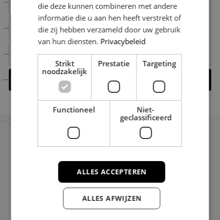
+31 6 15 00 52 66
die deze kunnen combineren met andere
informatie die u aan hen heeft verstrekt of
+31 6 15 00 52 66
die zij hebben verzameld door uw gebruik
van hun diensten.
Privacybeleid
michael@nestmakelaardij.nl
Strikt
Prestatie
Targeting
noodzakelijk
Contact opnemen
Functioneel
Niet-
geclassificeerd
ALLES ACCEPTEREN
Uitstekend
Gebaseerd op 38 reviews
ALLES AFWIJZEN
Contact