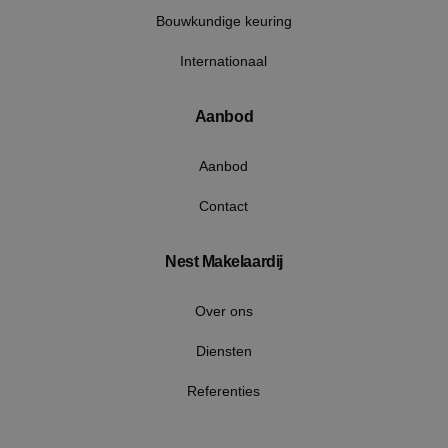
Bouwkundige keuring
Internationaal
Aanbod
Google Privacy Policy
Aanbod
Contact
VISITOR_PRIVACY_METADATA
5 maan
YouTube
wek
.youtube.com
Nest Makelaardij
Over ons
Diensten
Referenties