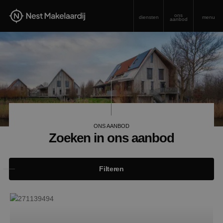
ons
diensten
menu
aanbod
ONS AANBOD
Zoeken in ons aanbod
Filteren