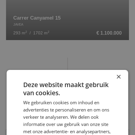
Carrer Canyamel 15
JAVEA
2
2
€ 1.100.000
293 m
/ 1702 m
×
Deze website maakt gebruik
CONTACT OPNEMEN
van cookies.
Interesse in onze diensten?
We gebruiken cookies om inhoud en
advertenties te personaliseren en om ons
Michael helpt je graag verder!
verkeer te analyseren. We delen ook
Makelaar wonen
informatie over uw gebruik van onze site
met onze advertentie- en analysepartners,