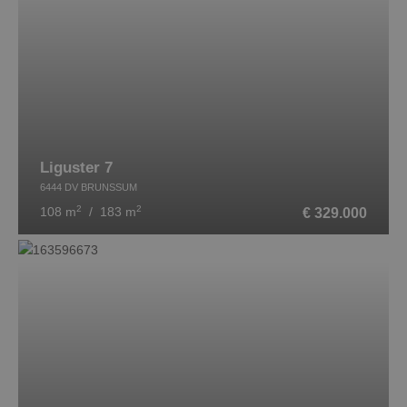
Liguster 7
6444 DV BRUNSSUM
2
2
€ 329.000
108 m
/ 183 m