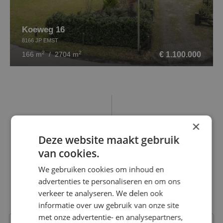
Koeweg 16
8166 JP EMST
2
2
€ 1.100.000
166 m
/ 2704 m
×
Deze website maakt gebruik
CONTACT OPNEMEN
van cookies.
Interesse in onze diensten?
We gebruiken cookies om inhoud en
advertenties te personaliseren en om ons
Michael helpt je graag verder!
verkeer te analyseren. We delen ook
Makelaar wonen
informatie over uw gebruik van onze site
met onze advertentie- en analysepartners,