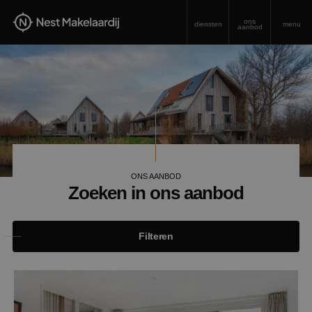
ons
diensten
menu
aanbod
ONS AANBOD
Zoeken in ons aanbod
Filteren