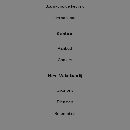
Bouwkundige keuring
Internationaal
Aanbod
Google Privacy Policy
Aanbod
Contact
VISITOR_PRIVACY_METADATA
5 maan
YouTube
wek
.youtube.com
Nest Makelaardij
Over ons
Diensten
Referenties