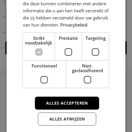
+31 6 15 00 52 66
die deze kunnen combineren met andere
informatie die u aan hen heeft verstrekt of
+31 6 15 00 52 66
die zij hebben verzameld door uw gebruik
van hun diensten.
Privacybeleid
michael@nestmakelaardij.nl
Strikt
Prestatie
Targeting
noodzakelijk
Contact opnemen
Functioneel
Niet-
geclassificeerd
ALLES ACCEPTEREN
Uitstekend
Gebaseerd op 38 reviews
ALLES AFWIJZEN
Contact