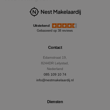
Uitstekend
Gebaseerd op 38 reviews
Contact
CookieScriptConsent
4 wek
CookieScript
Edamstraat 19,
dag
www.nestmakelaardij.nl
8244DR Lelystad,
Nederland
085 109 10 74
info@nestmakelaardij.nl
Diensten