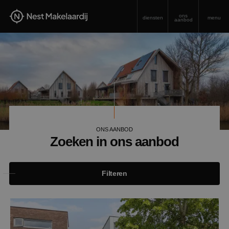
ons
diensten
menu
aanbod
ONS AANBOD
Zoeken in ons aanbod
Filteren