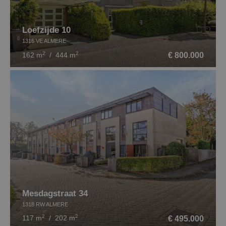
Loefzijde 10
1316 VE ALMERE
2
2
€ 800.000
162 m
/ 444 m
Mesdagstraat 34
1318 RW ALMERE
2
2
€ 495.000
117 m
/ 202 m