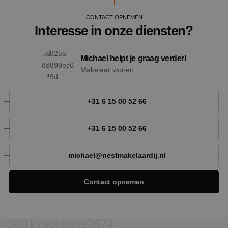
CONTACT OPNEMEN
Interesse in onze diensten?
Michael helpt je graag verder!
Makelaar wonen
+31 6 15 00 52 66
Google Privacy Policy
+31 6 15 00 52 66
michael@nestmakelaardij.nl
VISITOR_PRIVACY_METADATA
5 maan
YouTube
wek
.youtube.com
Contact opnemen