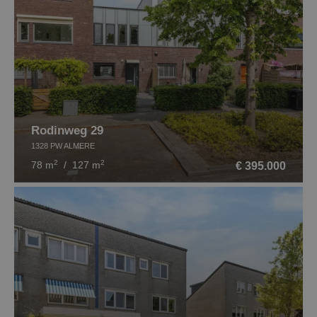
Rodinweg 29
1328 PW ALMERE
2
2
€ 395.000
78 m
/ 127 m