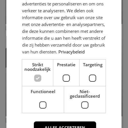
Kolkgriend 76
advertenties te personaliseren en om ons
1356 BE ALMERE
verkeer te analyseren. We delen ook
2
2
€ 400.000
informatie over uw gebruik van onze site
116 m
/ 160 m
met onze advertentie- en analysepartners,
die deze kunnen combineren met andere
VERKOCHT
informatie die u aan hen heeft verstrekt of
die zij hebben verzameld door uw gebruik
van hun diensten.
Privacybeleid
Strikt
Prestatie
Targeting
noodzakelijk
Functioneel
Niet-
Loefzijde 10
geclassificeerd
1316 VE ALMERE
2
2
€ 775.000
162 m
/ 444 m
ALLES ACCEPTEREN