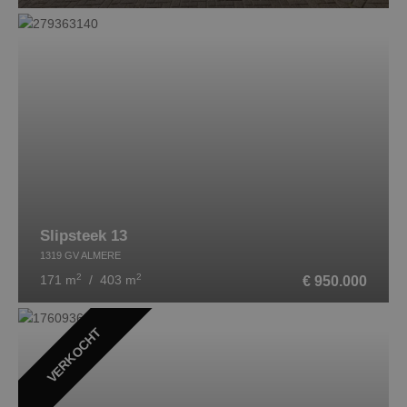
Slipsteek 13
1319 GV ALMERE
2
2
€ 950.000
171 m
/ 403 m
VERKOCHT