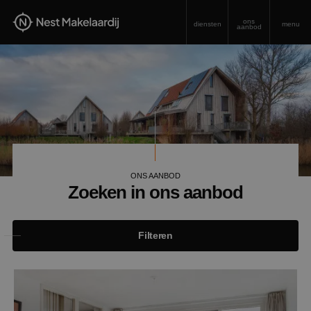
ons
diensten
menu
aanbod
ONS AANBOD
Zoeken in ons aanbod
Filteren