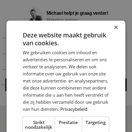
Michael helpt je graag verder!
Makelaar wonen
×
Deze website maakt gebruik
+31 6 15 00 52 66
van cookies.
We gebruiken cookies om inhoud en
+31 6 15 00 52 66
advertenties te personaliseren en om ons
verkeer te analyseren. We delen ook
michael@nestmakelaardij.nl
informatie over uw gebruik van onze site
met onze advertentie- en analysepartners,
Contact opnemen
die deze kunnen combineren met andere
informatie die u aan hen heeft verstrekt of
die zij hebben verzameld door uw gebruik
van hun diensten.
Privacybeleid
Strikt
Prestatie
Targeting
noodzakelijk