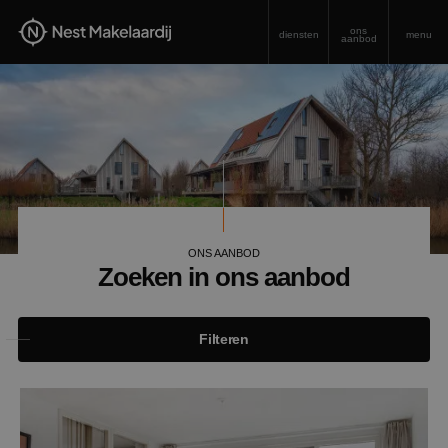
ons
diensten
menu
aanbod
ONS AANBOD
Zoeken in ons aanbod
Filteren