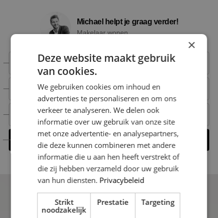
Michael helpt je graag verder!
Makelaar wonen
×
Deze website maakt gebruik
+31 6 15 00 52 66
van cookies.
We gebruiken cookies om inhoud en
+31 6 15 00 52 66
advertenties te personaliseren en om ons
verkeer te analyseren. We delen ook
michael@nestmakelaardij.nl
informatie over uw gebruik van onze site
met onze advertentie- en analysepartners,
Contact opnemen
die deze kunnen combineren met andere
informatie die u aan hen heeft verstrekt of
die zij hebben verzameld door uw gebruik
van hun diensten.
Privacybeleid
Strikt
Prestatie
Targeting
noodzakelijk