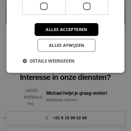
Simon Stevinweg 49
1222 SN HILVERSUM
2
2
€ 499.000
133 m
/ 119 m
ALLES ACCEPTEREN
ALLES AFWIJZEN
DETAILS WEERGEVEN
CONTACT OPNEMEN
Interesse in onze diensten?
Strikt noodzakelijk
Prestatie
Targeting
Michael helpt je graag verder!
Functioneel
Niet-geclassificeerd
Makelaar wonen
Strikt noodzakelijke cookies maken de
kernfunctionaliteiten van de website mogelijk, zoals
gebruikersaanmelding en accountbeheer. De
+31 6 15 00 52 66
website kan niet goed worden gebruikt zonder de
strikt noodzakelijke cookies.