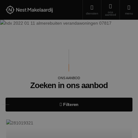
ons
diensten
menu
aanbod
ONS AANBOD
Zoeken in ons aanbod
Filteren