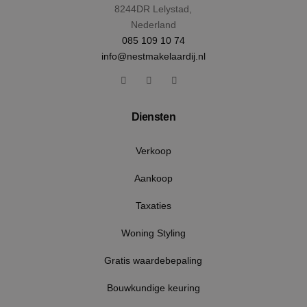
wek
.youtube.com
8244DR Lelystad,
Nederland
085 109 10 74
info@nestmakelaardij.nl
Diensten
Verkoop
Aankoop
Taxaties
CookieScriptConsent
4 wek
CookieScript
Woning Styling
dag
www.nestmakelaardij.nl
Gratis waardebepaling
Bouwkundige keuring