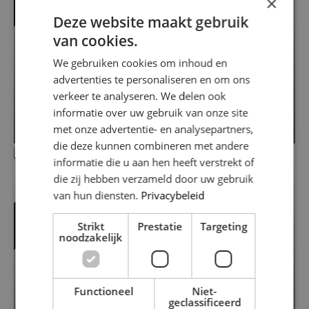
×
Deze website maakt gebruik
van cookies.
We gebruiken cookies om inhoud en
advertenties te personaliseren en om ons
Jacob van Campenlaan 218
verkeer te analyseren. We delen ook
1222 KS HILVERSUM
informatie over uw gebruik van onze site
2
€ 263.500
57 m
met onze advertentie- en analysepartners,
die deze kunnen combineren met andere
informatie die u aan hen heeft verstrekt of
VERKOCHT
die zij hebben verzameld door uw gebruik
van hun diensten.
Privacybeleid
Strikt
Prestatie
Targeting
noodzakelijk
Functioneel
Niet-
geclassificeerd