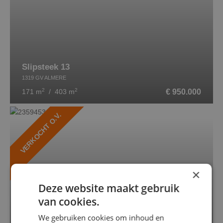
Slipsteek 13
1319 GV ALMERE
2
2
€ 950.000
171 m
/ 403 m
VERKOCHT O.V.
×
Deze website maakt gebruik
van cookies.
We gebruiken cookies om inhoud en