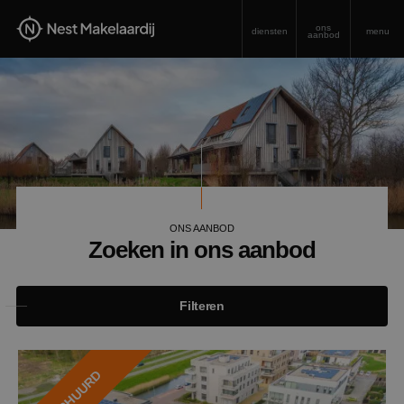
ons
diensten
menu
aanbod
ONS AANBOD
Zoeken in ons aanbod
Filteren
VERHUURD