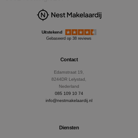
Uitstekend
Gebaseerd op 38 reviews
Contact
CookieScriptConsent
4 wek
CookieScript
Edamstraat 19,
dag
www.nestmakelaardij.nl
8244DR Lelystad,
Nederland
085 109 10 74
info@nestmakelaardij.nl
Diensten