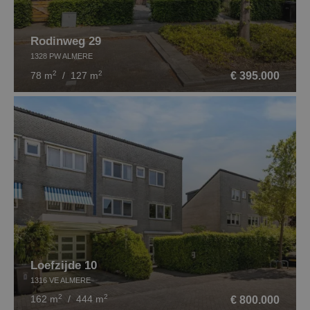
Rodinweg 29
1328 PW ALMERE
2
2
€ 395.000
78 m
/ 127 m
Loefzijde 10
1316 VE ALMERE
2
2
€ 800.000
162 m
/ 444 m