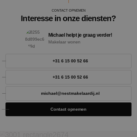
CONTACT OPNEMEN
Interesse in onze diensten?
Michael helpt je graag verder!
Makelaar wonen
+31 6 15 00 52 66
Google Privacy Policy
+31 6 15 00 52 66
michael@nestmakelaardij.nl
VISITOR_PRIVACY_METADATA
5 maan
YouTube
wek
.youtube.com
Contact opnemen