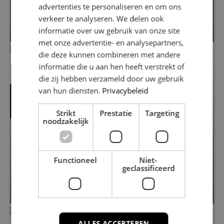
Mesdagstraat 34
advertenties te personaliseren en om ons
1318 RW ALMERE
verkeer te analyseren. We delen ook
2
2
€ 475.000
informatie over uw gebruik van onze site
117 m
/ 202 m
met onze advertentie- en analysepartners,
die deze kunnen combineren met andere
VERKOCHT
informatie die u aan hen heeft verstrekt of
die zij hebben verzameld door uw gebruik
van hun diensten.
Privacybeleid
Strikt
Prestatie
Targeting
noodzakelijk
Functioneel
Niet-
Dokkumlaan 31
geclassificeerd
1324 AB ALMERE
2
2
€ 380.000
107 m
/ 121 m
ALLES ACCEPTEREN