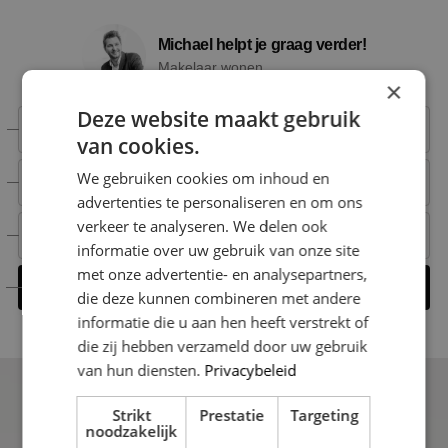
Michael helpt je graag verder!
Makelaar wonen
×
Deze website maakt gebruik
+31 6 15 00 52 66
van cookies.
We gebruiken cookies om inhoud en
+31 6 15 00 52 66
advertenties te personaliseren en om ons
verkeer te analyseren. We delen ook
michael@nestmakelaardij.nl
informatie over uw gebruik van onze site
met onze advertentie- en analysepartners,
Contact opnemen
die deze kunnen combineren met andere
informatie die u aan hen heeft verstrekt of
die zij hebben verzameld door uw gebruik
van hun diensten.
Privacybeleid
Strikt
Prestatie
Targeting
noodzakelijk