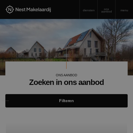
ons
diensten
menu
aanbod
ONS AANBOD
Zoeken in ons aanbod
Filteren