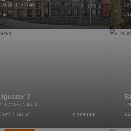
224 BZ LELYSTAD
82
0 m
2
80
Liguster 7
B
444 DV BRUNSSUM
82
08 m
2
/ 183 m
2
€ 329.000
15