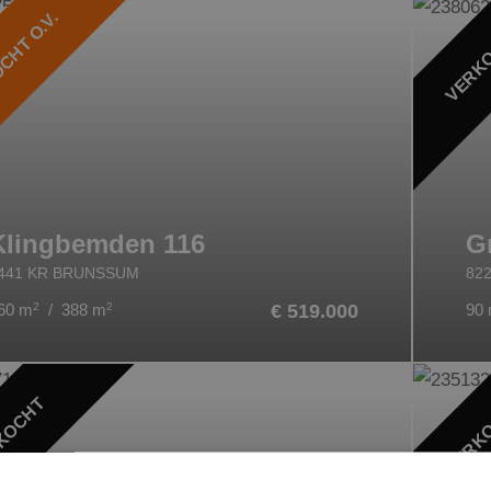
CHT O.V.
VERK
Klingbemden 116
G
441 KR BRUNSSUM
82
60 m
2
/ 388 m
2
€ 519.000
90
KOCHT
VERK