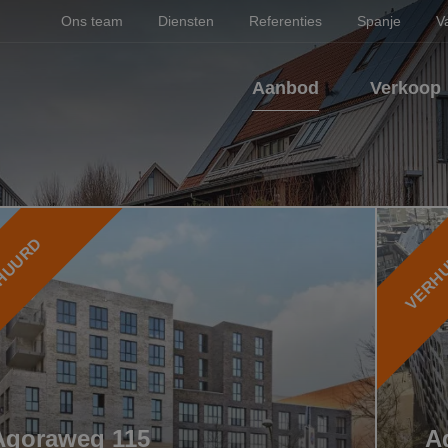
Ons team
Diensten
Referenties
Spanje
V
Aanbod
Verkoop
HUURD
VERH
Agoraweg 115
A