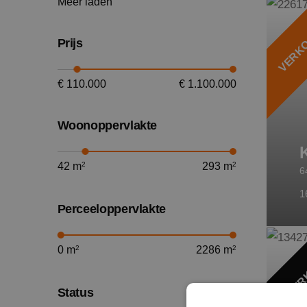
Meer laden
VERKO
Harderwijk
Prijs
Hilversum
€
110.000
€
1.100.000
Javea
Woonoppervlakte
Laren
42
m
2
293
m
2
6
Lelystad
1
Purmerend
Perceeloppervlakte
0
m
2
2286
m
2
VER
Zandvoort
Status