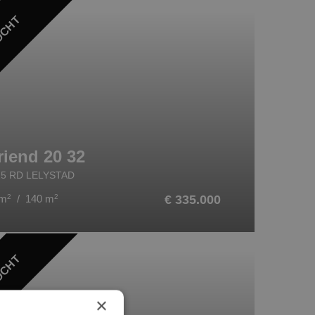
OCHT
riend 20 32
25 RD LELYSTAD
 m
2
/ 140 m
2
€ 335.000
OCHT
×