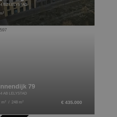
24 BZ LELYSTAD
 m
2
innendijk 79
44 AB LELYSTAD
2 m
2
/ 248 m
2
€ 435.000