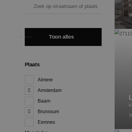
8
8
Toon alles
Plaats
Almere
Amsterdam
Baarn
6
Brunssum
1
Eemnes