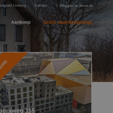
astgoed Limburg
Contact
Inloggen op move.nl
Aankoop
Gratis waardebepaling
UURD
goraweg 115