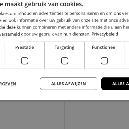
e maakt gebruik van cookies.
kies om inhoud en advertenties te personaliseren en om ons ver
len ook informatie over uw gebruik van onze site met onze adver
 die deze kunnen combineren met andere informatie die u aan hen
Bastion 347
Ho
n verzameld door uw gebruik van hun diensten.
Privacybeleid
223 GR LELYSTAD
82
Prestatie
Targeting
Functioneel
35 m
2
€ 250.000
96
ERGEVEN
ALLES AFWIJZEN
ALLES 
Meer woningen lad
trikt noodzakelijk
Prestatie
Targeting
Functioneel
Niet-geclassificee
 cookies maken de kernfunctionaliteiten van de website mogelijk, zoals gebruikersaanm
bsite kan niet goed worden gebruikt zonder de strikt noodzakelijke cookies.