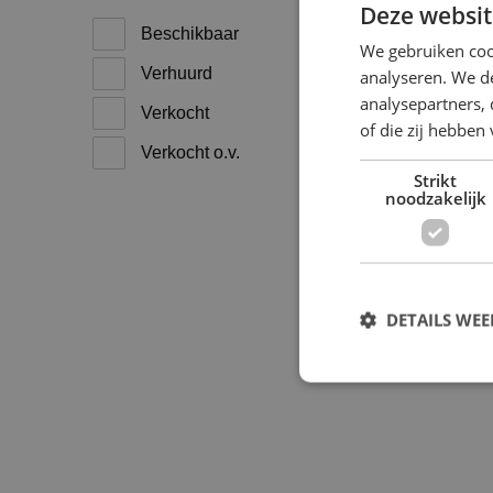
Deze websit
Beschikbaar
We gebruiken coo
Verhuurd
analyseren. We de
analysepartners,
Verkocht
of die zij hebbe
Verkocht o.v.
8
Strikt
1
noodzakelijk
DETAILS WE
S
Strikt noodzakelijke
accountbeheer. De we