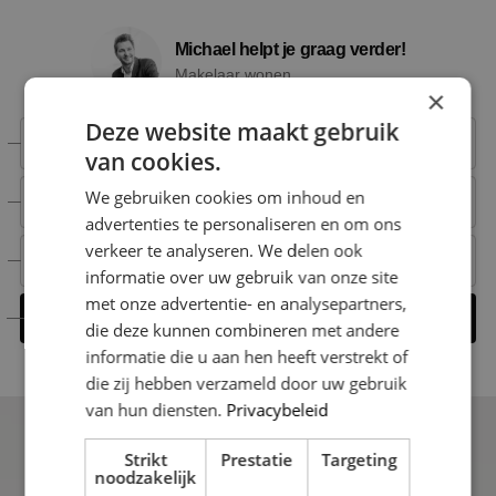
Michael helpt je graag verder!
Makelaar wonen
×
Deze website maakt gebruik
+31 6 15 00 52 66
van cookies.
We gebruiken cookies om inhoud en
+31 6 15 00 52 66
advertenties te personaliseren en om ons
verkeer te analyseren. We delen ook
michael@nestmakelaardij.nl
informatie over uw gebruik van onze site
met onze advertentie- en analysepartners,
Contact opnemen
die deze kunnen combineren met andere
informatie die u aan hen heeft verstrekt of
die zij hebben verzameld door uw gebruik
van hun diensten.
Privacybeleid
Strikt
Prestatie
Targeting
noodzakelijk