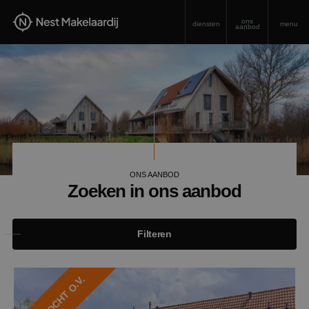
ons
diensten
menu
aanbod
ONS AANBOD
Zoeken in ons aanbod
Filteren
VERKOCHT O.V.