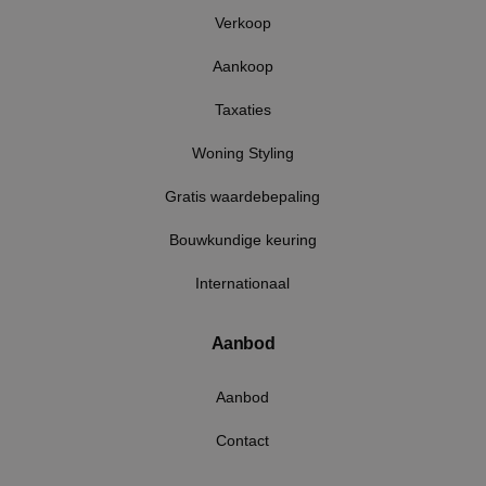
Google Privacy Policy
Verkoop
Aankoop
Taxaties
VISITOR_PRIVACY_METADATA
5 maan
YouTube
wek
.youtube.com
Woning Styling
Gratis waardebepaling
Bouwkundige keuring
Internationaal
Aanbod
Aanbod
Contact