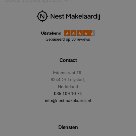
Strikt noodzakelijke cookies maken de
kernfunctionaliteiten van de website mogelijk, zoals
gebruikersaanmelding en accountbeheer. De
website kan niet goed worden gebruikt zonder de
strikt noodzakelijke cookies.
Uitstekend
Naam
Aanbieder
/
Domein
Verval
Gebaseerd op 38 reviews
PHPSESSID
Sess
PHP.net
www.nestmakelaardij.nl
Contact
Edamstraat 19,
8244DR Lelystad,
Nederland
085 109 10 74
info@nestmakelaardij.nl
Diensten