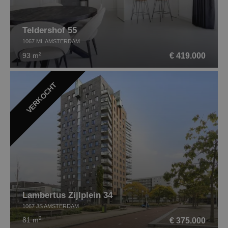
Teldershof 55
1067 ML AMSTERDAM
2
€ 419.000
93 m
VERKOCHT
Lambertus Zijlplein 34
1067 JS AMSTERDAM
2
€ 375.000
81 m