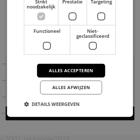
Strikt
Prestatie
Targeting
noodzakelijk
CONTACT OPNEMEN
Interesse in onze diensten?
Functioneel
Niet-
geclassificeerd
Michael helpt je graag verder!
Makelaar wonen
+31 6 15 00 52 66
ALLES ACCEPTEREN
+31 6 15 00 52 66
ALLES AFWIJZEN
michael@nestmakelaardij.nl
DETAILS WEERGEVEN
Contact opnemen
Strikt noodzakelijk
Prestatie
Targeting
Functioneel
Niet-geclassificeerd