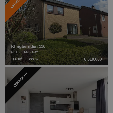
Klingbemden 116
6441 KR BRUNSSUM
2
2
€ 519.000
160 m
/ 388 m
VERKOCHT