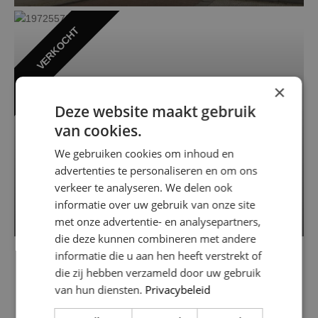
VERKOCHT
×
Deze website maakt gebruik
van cookies.
We gebruiken cookies om inhoud en
advertenties te personaliseren en om ons
Amstel 37 A
verkeer te analyseren. We delen ook
1011 PV AMSTERDAM
informatie over uw gebruik van onze site
2
2
€ 720.000
77 m
/ 72 m
met onze advertentie- en analysepartners,
die deze kunnen combineren met andere
informatie die u aan hen heeft verstrekt of
die zij hebben verzameld door uw gebruik
van hun diensten.
Privacybeleid