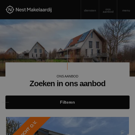
ons
diensten
menu
aanbod
ONS AANBOD
Zoeken in ons aanbod
Filteren
VERKOCHT O.V.