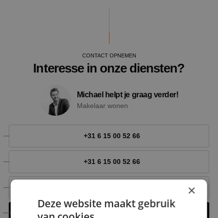
CONTACT OPNEMEN
Interesse in onze diensten?
Michael helpt je graag verder!
Makelaar wonen
+31 6 15 00 52 66
+31 6 15 00 52 66
×
michael@nestmakelaardij.nl
Deze website maakt gebruik
Contact opnemen
van cookies.