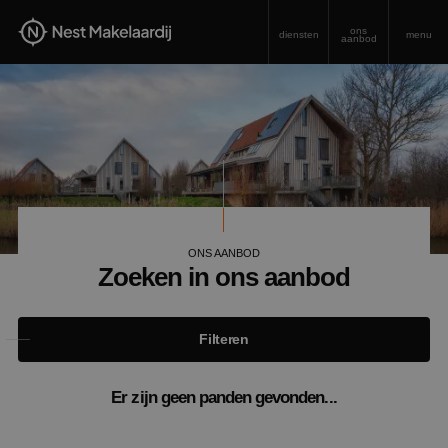
ons
diensten
menu
aanbod
ONS AANBOD
Zoeken in ons aanbod
Filteren
Er zijn geen panden gevonden...