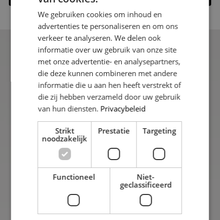
We gebruiken cookies om inhoud en
advertenties te personaliseren en om ons
verkeer te analyseren. We delen ook
informatie over uw gebruik van onze site
met onze advertentie- en analysepartners,
die deze kunnen combineren met andere
informatie die u aan hen heeft verstrekt of
Uitstekend
die zij hebben verzameld door uw gebruik
Gebaseerd op 38 reviews
van hun diensten.
Privacybeleid
Strikt
Prestatie
Targeting
Contact
noodzakelijk
Edamstraat 19,
8244DR Lelystad,
Functioneel
Niet-
Nederland
geclassificeerd
085 109 10 74
info@nestmakelaardij.nl