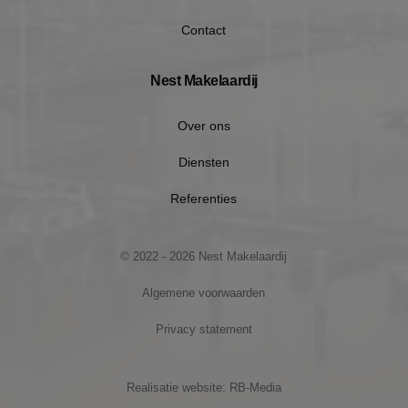
Contact
Nest Makelaardij
Over ons
Diensten
Referenties
Google Privacy Policy
© 2022 - 2026 Nest Makelaardij
Algemene voorwaarden
Privacy statement
VISITOR_PRIVACY_METADATA
5 maan
YouTube
wek
.youtube.com
Realisatie website: RB-Media