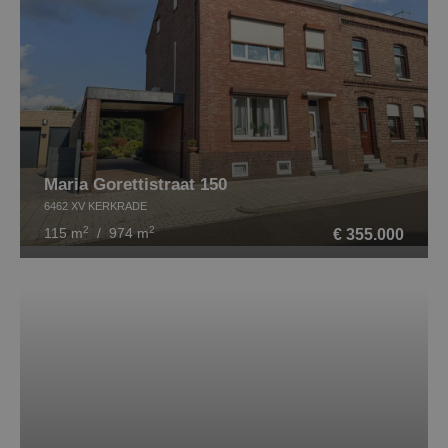
Maria Gorettistraat 150
6462 XV KERKRADE
2
2
€ 355.000
115 m
/ 974 m