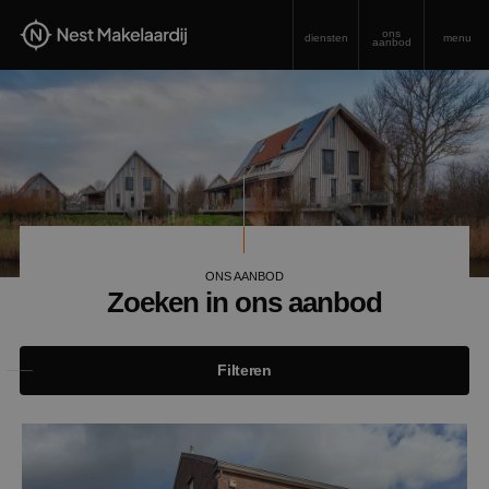
ons
diensten
menu
aanbod
ONS AANBOD
Zoeken in ons aanbod
Filteren