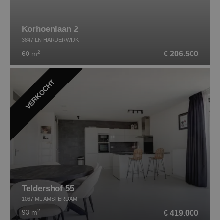
Korhoenlaan 2
3847 LN HARDERWIJK
2
€ 206.500
60 m
VERKOCHT
Teldershof 55
1067 ML AMSTERDAM
2
€ 419.000
93 m