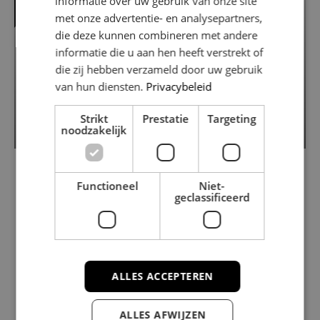
informatie over uw gebruik van onze site
met onze advertentie- en analysepartners,
die deze kunnen combineren met andere
informatie die u aan hen heeft verstrekt of
die zij hebben verzameld door uw gebruik
van hun diensten.
Privacybeleid
Amstel 37 A
1011 PV AMSTERDAM
Strikt
Prestatie
Targeting
noodzakelijk
2
2
€ 720.000
77 m
/ 72 m
Functioneel
Niet-
geclassificeerd
CONTACT OPNEMEN
Interesse in onze diensten?
ALLES ACCEPTEREN
ALLES AFWIJZEN
Michael helpt je graag verder!