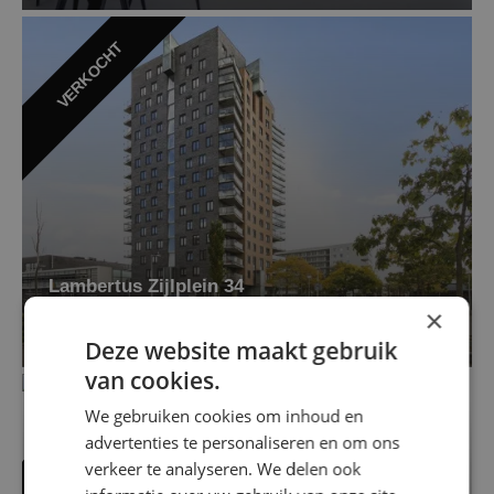
VERKOCHT
Lambertus Zijlplein 34
1067 JS AMSTERDAM
×
2
€ 375.000
81 m
Deze website maakt gebruik
van cookies.
VERKOCHT
We gebruiken cookies om inhoud en
advertenties te personaliseren en om ons
verkeer te analyseren. We delen ook