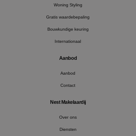
Woning Styling
Gratis waardebepaling
Bouwkundige keuring
Internationaal
CookieScriptConsent
4 wek
CookieScript
dag
www.nestmakelaardij.nl
Aanbod
Aanbod
Contact
Nest Makelaardij
Over ons
Aanbieder
/
Diensten
Naam
Vervaldatum
Omschrijving
Aanbieder
Domein
/
Naam
Vervaldatum
Omschrij