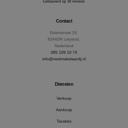
Gebaseerd op 38 reviews
Contact
Edamstraat 19,
8244DR Lelystad,
Nederland
Google Privacy Policy
085 109 10 74
info@nestmakelaardij.nl
VISITOR_PRIVACY_METADATA
5 maan
YouTube
wek
.youtube.com
Diensten
Verkoop
Aankoop
Taxaties