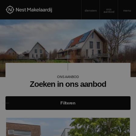
ons
diensten
menu
aanbod
ONS AANBOD
Zoeken in ons aanbod
Filteren