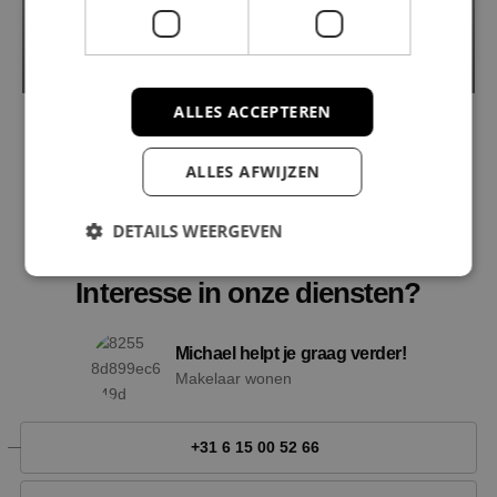
Slipsteek 13
1319 GV ALMERE
2
2
€ 950.000
171 m
/ 403 m
ALLES ACCEPTEREN
ALLES AFWIJZEN
DETAILS WEERGEVEN
CONTACT OPNEMEN
Interesse in onze diensten?
Strikt noodzakelijk
Prestatie
Targeting
Michael helpt je graag verder!
Functioneel
Niet-geclassificeerd
Makelaar wonen
Strikt noodzakelijke cookies maken de
kernfunctionaliteiten van de website mogelijk, zoals
gebruikersaanmelding en accountbeheer. De
+31 6 15 00 52 66
website kan niet goed worden gebruikt zonder de
strikt noodzakelijke cookies.