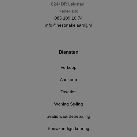
wek
.youtube.com
8244DR Lelystad,
Nederland
085 109 10 74
info@nestmakelaardij.nl
Diensten
Verkoop
Aankoop
Taxaties
CookieScriptConsent
4 wek
CookieScript
Woning Styling
dag
www.nestmakelaardij.nl
Gratis waardebepaling
Bouwkundige keuring