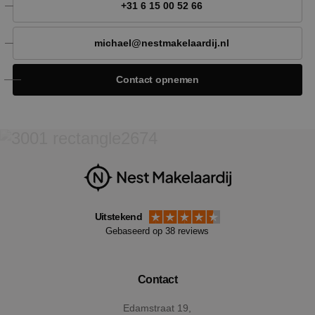
Naam
Aanbieder
/
Domein
Verval
+31 6 15 00 52 66
PHPSESSID
Sess
PHP.net
www.nestmakelaardij.nl
michael@nestmakelaardij.nl
Contact opnemen
Uitstekend
Google Privacy Policy
Gebaseerd op 38 reviews
Contact
VISITOR_PRIVACY_METADATA
5 maan
Edamstraat 19,
YouTube