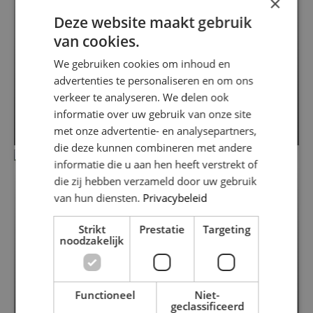
×
Deze website maakt gebruik
van cookies.
We gebruiken cookies om inhoud en
advertenties te personaliseren en om ons
Mesdagstraat 34
verkeer te analyseren. We delen ook
1318 RW ALMERE
informatie over uw gebruik van onze site
2
2
€ 495.000
117 m
/ 202 m
met onze advertentie- en analysepartners,
die deze kunnen combineren met andere
informatie die u aan hen heeft verstrekt of
die zij hebben verzameld door uw gebruik
van hun diensten.
Privacybeleid
Strikt
Prestatie
Targeting
noodzakelijk
Functioneel
Niet-
geclassificeerd