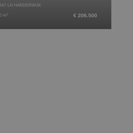
847 LN HARDERWIJK
0 m
2
€ 206.500