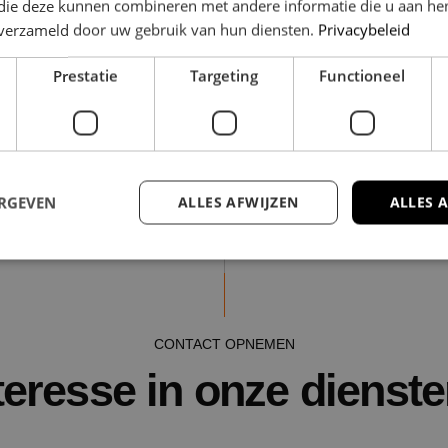
 die deze kunnen combineren met andere informatie die u aan hen
n verzameld door uw gebruik van hun diensten.
Privacybeleid
Prestatie
Targeting
Functioneel
ERGEVEN
ALLES AFWIJZEN
ALLES 
trikt noodzakelijk
Prestatie
Targeting
Functioneel
Niet-geclassificee
 cookies maken de kernfunctionaliteiten van de website mogelijk, zoals gebruikersaanm
CONTACT OPNEMEN
bsite kan niet goed worden gebruikt zonder de strikt noodzakelijke cookies.
teresse in onze dienst
Aanbieder
/
Domein
Vervaldatum
Omschrijving
Sessie
Cookie gegenereerd door appli
PHP.net
de PHP-taal. Dit is een identif
www.nestmakelaardij.nl
algemene doeleinden die wor