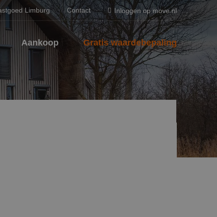
astgoed Limburg
Contact
Inloggen op move.nl
Aankoop
Gratis waardebepaling