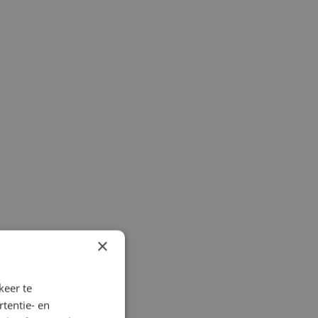
×
keer te
tentie- en