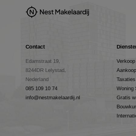
_ga_37FGKSFVZS
VISITOR_INFO1_LIV
_ga
MR
MUID
Contact
Dienste
_clsk
Edamstraat 19,
Verkoop
8244DR Lelystad,
Aankoo
MR
Nederland
Taxaties
085 109 10 74
Woning S
SRM_B
info@nestmakelaardij.nl
Gratis w
Bouwkun
SM
Internat
MUID