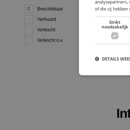
analysepartners,
of die zij hebbe
Beschikbaar
Verhuurd
Strikt
noodzakelijk
Verkocht
Verkocht o.v.
DETAILS WE
S
Strikt noodzakelijke
accountbeheer. De we
In
Naam
PHPSESSID