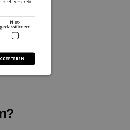
 heeft verstrekt
Niet-
geclassificeerd
ACCEPTEREN
rd
elding en
en?
caties op basis van
icator voor
dt gebruikt om