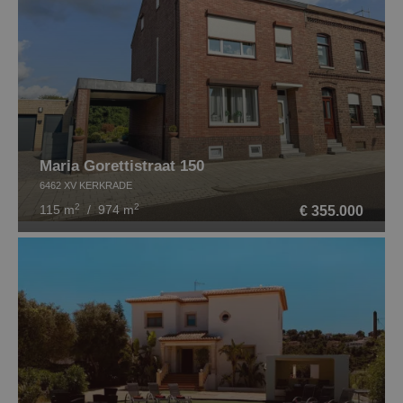
Maria Gorettistraat 150
6462 XV KERKRADE
2
2
€ 355.000
115 m
/ 974 m