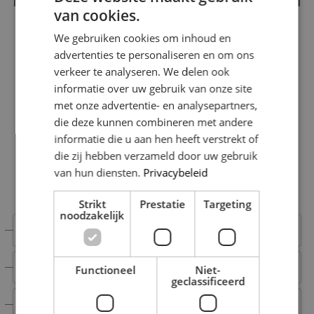
van cookies.
We gebruiken cookies om inhoud en
advertenties te personaliseren en om ons
verkeer te analyseren. We delen ook
informatie over uw gebruik van onze site
met onze advertentie- en analysepartners,
CONTACT OPNEMEN
die deze kunnen combineren met andere
Interesse in onze diensten?
informatie die u aan hen heeft verstrekt of
die zij hebben verzameld door uw gebruik
Michael helpt je graag verder!
van hun diensten.
Privacybeleid
Makelaar wonen
Strikt
Prestatie
Targeting
noodzakelijk
+31 6 15 00 52 66
+31 6 15 00 52 66
Functioneel
Niet-
geclassificeerd
michael@nestmakelaardij.nl