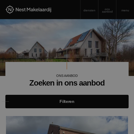
ons
diensten
menu
aanbod
ONS AANBOD
Zoeken in ons aanbod
Filteren