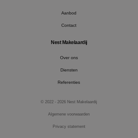
Aanbod
Contact
Nest Makelaardij
Over ons
Diensten
Referenties
CookieScriptConsent
4 wek
CookieScript
dag
www.nestmakelaardij.nl
© 2022 - 2026 Nest Makelaardij
Algemene voorwaarden
Privacy statement