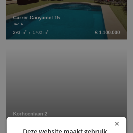
Carrer Canyamel 15
JAVEA
2
2
€ 1.100.000
293 m
/ 1702 m
Korhoenlaan 2
3847 LN HARDERWIJK
×
2
€ 206.500
60 m
Deze website maakt gebruik