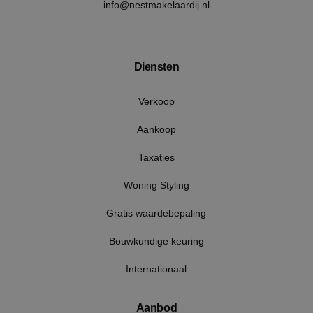
info@nestmakelaardij.nl
www.nestmakelaardij.nl
Diensten
Verkoop
Aankoop
Taxaties
Woning Styling
Google Privacy Policy
Gratis waardebepaling
Bouwkundige keuring
Internationaal
VISITOR_PRIVACY_METADATA
5 maan
YouTube
wek
.youtube.com
Aanbod